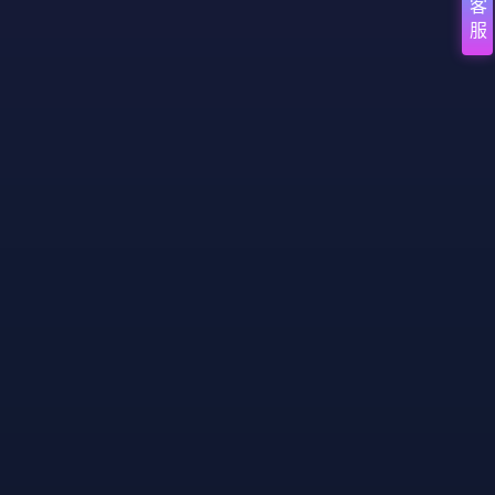
往来；并且与全国多所高校合作，开发与研究互联网深度产
等互联网基础数据业务。摩登注册品牌也是行业里的信得过品