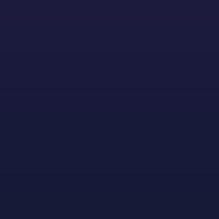
关系，登录摩登的咨询系统，技
利进行。