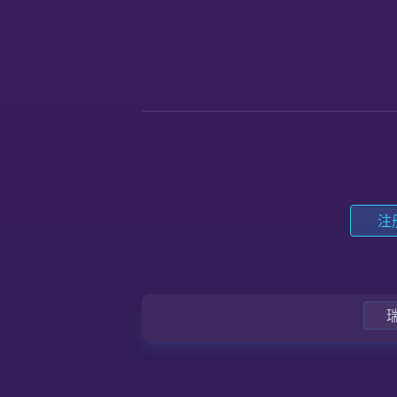
跳转到内容
摩登平台 - 官网ID注册_ | 立即创建平台帐户
首页
企业背景
企业动态
技术支持
联系我们